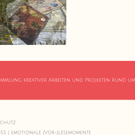
ammlung kreativer Arbeiten und Projekten rund u
schutz
SS | emotionale (Vor-)Lesemomente