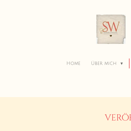
Zum
Hauptinhalt
springen
Home
Über mich
verö