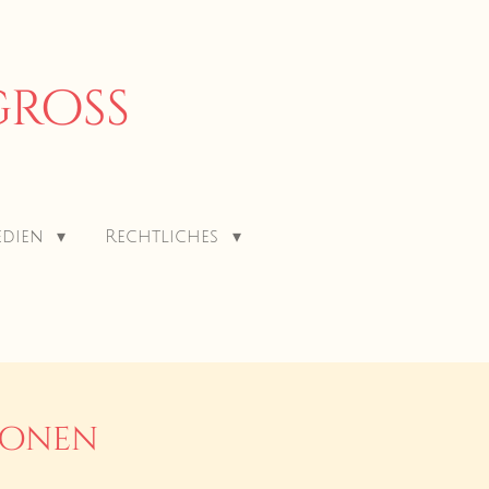
ngroß
edien
Rechtliches
ionen